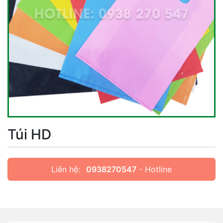
Túi HD
Liên hệ:
0938270547
- Hotline