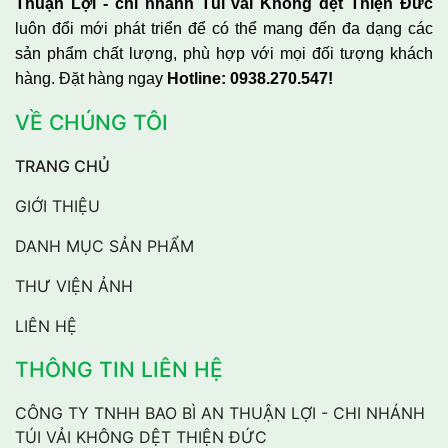
Thuận Lợi - chi nhánh Túi vải Không dệt Thiện Đức
luôn đổi mới phát triển để có thể mang đến đa dạng các
sản phẩm chất lượng, phù hợp với mọi đối tượng khách
hàng. Đặt hàng ngay
Hotline: 0938.270.547!
VỀ CHÚNG TÔI
TRANG CHỦ
GIỚI THIỆU
DANH MỤC SẢN PHẨM
THƯ VIỆN ẢNH
LIÊN HỆ
THÔNG TIN LIÊN HỆ
CÔNG TY TNHH BAO BÌ AN THUẬN LỢI - CHI NHÁNH
TÚI VẢI KHÔNG DỆT THIỆN ĐỨC